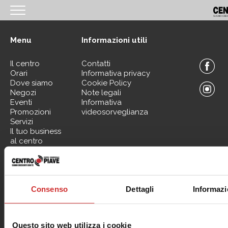
<
Menu
Informazioni utili
HOMEPAGE
Il centro
Contatti
IL CENTRO
Orari
Informativa privacy
Dove siamo
Cookie Policy
ORARI
Negozi
Note legali
Eventi
Informativa
COME RAGGIUNGERCI
Promozioni
videosorveglianza
Servizi
PROMOZIONI
Il tuo business
al centro
NEGOZI
EVENTI
Contattaci per informazioni sui nostri Spazi Expo
SERVIZI
Consenso
Dettagli
Informazi
IL TUO BUSINESS AL CENTRO
CONTATTI
Questo sito web utilizza i cookie