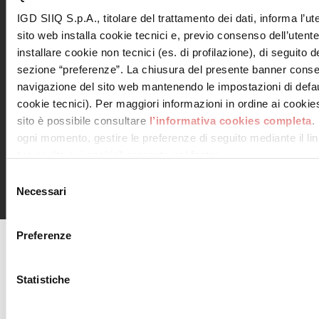
IGD SIIQ S.p.A., titolare del trattamento dei dati, informa l’ut
sito web installa cookie tecnici e, previo consenso dell’utent
installare cookie non tecnici (es. di profilazione), di seguito de
Leggi informativa privacy
sezione “preferenze”. La chiusura del presente banner conse
Letta e compresa l’informativa
navigazione del sito web mantenendo le impostazioni di defau
cookie tecnici). Per maggiori informazioni in ordine ai cookies 
sito è possibile consultare
l’informativa cookies completa
.
ogni momento, gestire le preferenze di seguito mediante il link
tue scelte sui cookie” presente nel footer.
© 2018 Consorzio Centro Piave, Via Iseo, 1 San Donà di
Piave 30027 (VE) C.F e P.IVA 03803290273 – N. Rea VE-
Selezione
340073 – centropiave@pcert.it
Necessari
del
consenso
Preferenze
agenciaseomarketingonline.es
Statistiche