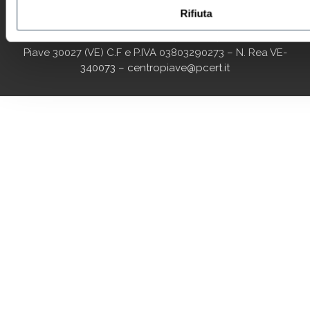
Rifiuta
© 2018 Consorzio Centro Piave, Via Iseo, 1 San Donà di
Piave 30027 (VE) C.F e P.IVA 03803290273 – N. Rea VE-
340073 – centropiave@pcert.it
agenciaseomarketingonline.es