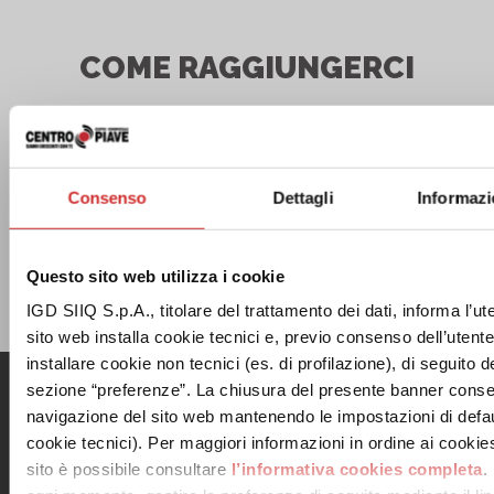
COME RAGGIUNGERCI
Via Iseo, 1
San Donà di Piave (VE)
Consenso
Dettagli
Informazi
Questo sito web utilizza i cookie
Potrete raggiungere il Centro Commerciale in Bus
IGD SIIQ S.p.A., titolare del trattamento dei dati, informa l’ut
Navetta (ATVO) o Taxi.
sito web installa cookie tecnici e, previo consenso dell’utent
installare cookie non tecnici (es. di profilazione), di seguito de
sezione “preferenze”. La chiusura del presente banner conse
Menu
Informazioni utili
navigazione del sito web mantenendo le impostazioni di defau
cookie tecnici). Per maggiori informazioni in ordine ai cookies 
Il centro
Contatti
Orari
Informativa privacy
sito è possibile consultare
l’informativa cookies completa
.
Dove siamo
Cookie Policy