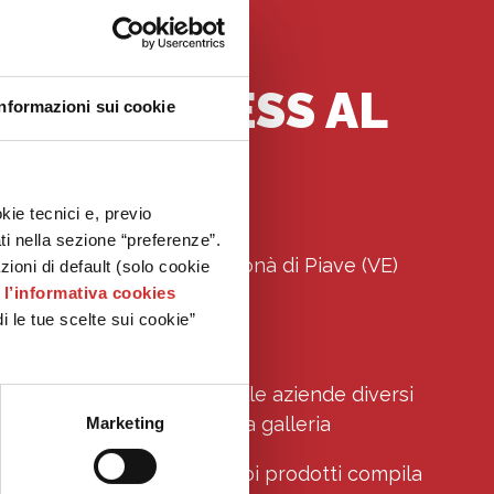
TUO BUSINESS AL
Informazioni sui cookie
CENTRO
kie tecnici e, previo
ati nella sezione “preferenze”.
Piave – Via Iseo, 1 – San Donà di Piave (VE)
oni di default (solo cookie
e
l’informativa cookies
Tel. 0421 221670
i le tue scelte sui cookie”
Fax: 0421 220455
ve mette a disposizione delle aziende diversi
 espositivi all’ interno della galleria
Marketing
lità alla tua azienda o ai tuoi prodotti compila