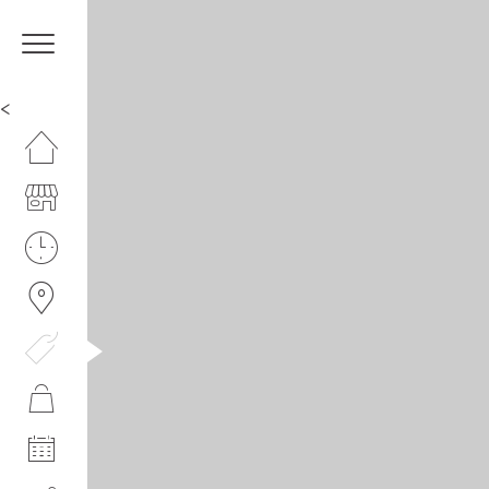
<
HOMEPAGE
IL CENTRO
ORARI
COME RAGGIUNGERCI
PROMOZIONI
NEGOZI
EVENTI