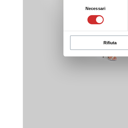
Selezione
Necessari
del
consenso
Rifiuta