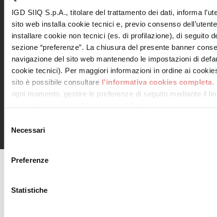
IGD SIIQ S.p.A., titolare del trattamento dei dati, informa l’ut
sito web installa cookie tecnici e, previo consenso dell’utent
installare cookie non tecnici (es. di profilazione), di seguito de
Leggi informativa privacy
sezione “preferenze”. La chiusura del presente banner conse
Letta e compresa l’informativa
navigazione del sito web mantenendo le impostazioni di defau
cookie tecnici). Per maggiori informazioni in ordine ai cookies 
sito è possibile consultare
l’informativa cookies completa
.
ogni momento, gestire le preferenze di seguito mediante il link
tue scelte sui cookie” presente nel footer.
© 2018 Consorzio Centro Piave, Via Iseo, 1 San Donà di
Piave 30027 (VE) C.F e P.IVA 03803290273 – N. Rea VE-
Selezione
340073 – centropiave@pcert.it
Necessari
del
consenso
Preferenze
agenciaseomarketingonline.es
Statistiche