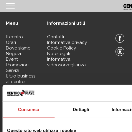
<
Menu
Informazioni utili
HOMEPAGE
Il centro
Contatti
IL CENTRO
Orari
Informativa privacy
Dove siamo
Cookie Policy
ORARI
Negozi
Note legali
Eventi
Informativa
COME RAGGIUNGERCI
Promozioni
videosorveglianza
Servizi
PROMOZIONI
Il tuo business
al centro
NEGOZI
EVENTI
Contattaci per informazioni sui nostri Spazi Expo
SERVIZI
Consenso
Dettagli
Informazi
IL TUO BUSINESS AL CENTRO
CONTATTI
Questo sito web utilizza i cookie