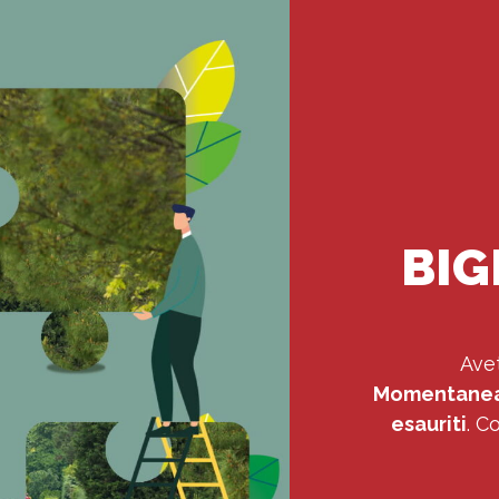
BIG
Avet
Momentaneame
esauriti
. C