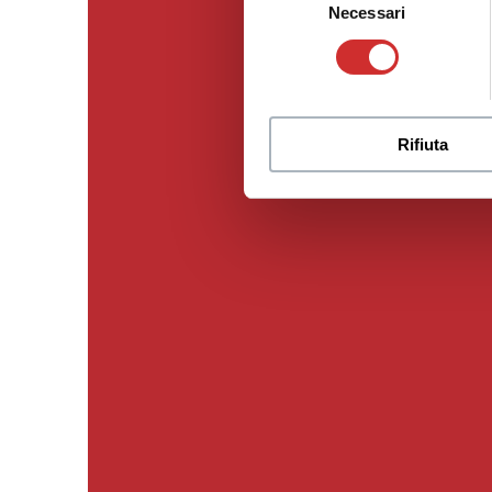
Necessari
del
consenso
Rifiuta