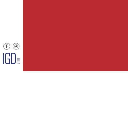
Menu
Informaz
Il centro
Contatti
Orari
Informat
Dove siamo
Cookie 