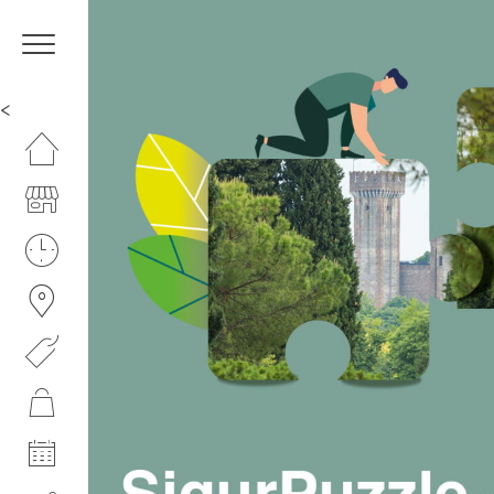
<
HOMEPAGE
IL CENTRO
ORARI
COME RAGGIUNGERCI
PROMOZIONI
NEGOZI
EVENTI