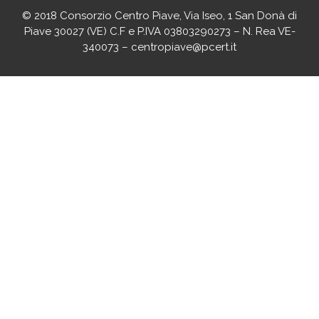
© 2018 Consorzio Centro Piave, Via Iseo, 1 San Donà di
Piave 30027 (VE) C.F e P.IVA 03803290273 – N. Rea VE-
340073 – centropiave@pcert.it
agenciaseomarketingonline.es