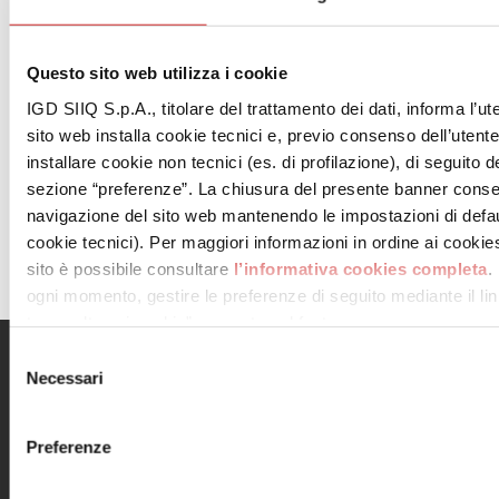
Questo sito web utilizza i cookie
IGD SIIQ S.p.A., titolare del trattamento dei dati, informa l’ut
sito web installa cookie tecnici e, previo consenso dell’utent
installare cookie non tecnici (es. di profilazione), di seguito de
sezione “preferenze”. La chiusura del presente banner conse
navigazione del sito web mantenendo le impostazioni di defau
cookie tecnici). Per maggiori informazioni in ordine ai cookies 
sito è possibile consultare
l’informativa cookies completa
.
ogni momento, gestire le preferenze di seguito mediante il link
tue scelte sui cookie” presente nel footer.
Selezione
Menu
Informazioni utili
Necessari
del
consenso
Il centro
Contatti
Orari
Informativa privacy
Preferenze
Dove siamo
Cookie Policy
Negozi
Note legali