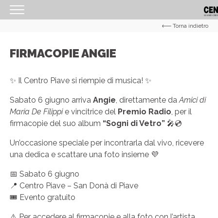
Torna indietro
<
HOMEPAGE
FIRMACOPIE ANGIE
IL CENTRO
ORARI
✨ Il Centro Piave si riempie di musica! ✨
COME RAGGIUNGERCI
Sabato 6 giugno arriva
Angie
, direttamente da
Amici di
Maria De Filippi
e vincitrice del
Premio Radio
, per il
PROMOZIONI
firmacopie del suo album
“Sogni di Vetro”
🎤💿
NEGOZI
Un’occasione speciale per incontrarla dal vivo, ricevere
EVENTI
una dedica e scattare una foto insieme 💜
SERVIZI
📅 Sabato 6 giugno
📍 Centro Piave – San Donà di Piave
IL TUO BUSINESS AL CENTRO
🎟️ Evento gratuito
CONTATTI
⚠️ Per accedere al firmacopie e alla foto con l’artista