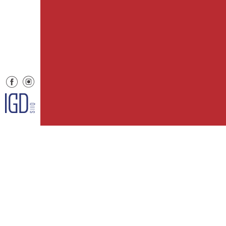
Menu
Informaz
Il centro
Contatti
Orari
Informat
Dove siamo
Cookie 