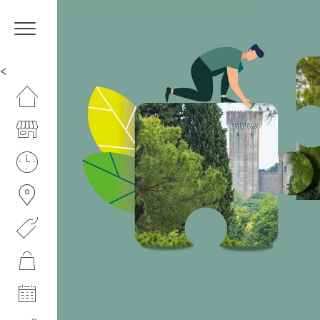
<
HOMEPAGE
IL CENTRO
ORARI
COME RAGGIUNGERCI
PROMOZIONI
NEGOZI
EVENTI