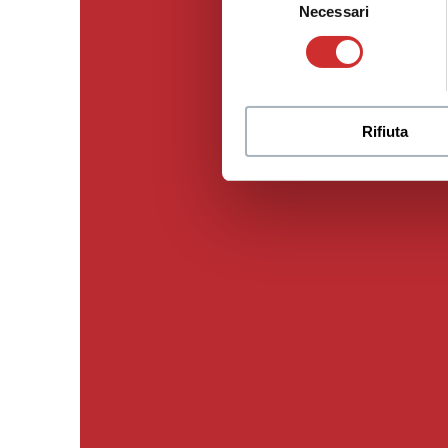
Necessari
del
consenso
Rifiuta