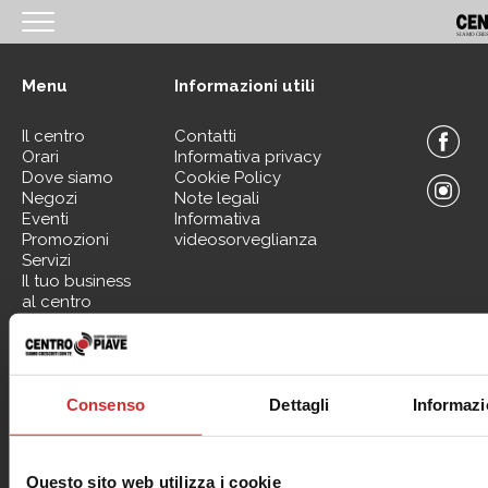
<
Menu
Informazioni utili
HOMEPAGE
Il centro
Contatti
IL CENTRO
Orari
Informativa privacy
Dove siamo
Cookie Policy
ORARI
Negozi
Note legali
Eventi
Informativa
COME RAGGIUNGERCI
Promozioni
videosorveglianza
Servizi
PROMOZIONI
Il tuo business
al centro
NEGOZI
EVENTI
Contattaci per informazioni sui nostri Spazi Expo
SERVIZI
Consenso
Dettagli
Informazi
IL TUO BUSINESS AL CENTRO
CONTATTI
Questo sito web utilizza i cookie