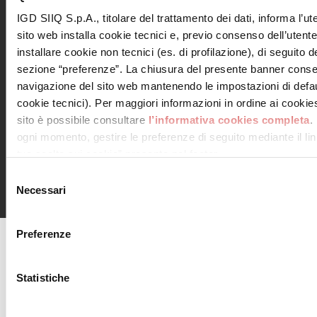
IGD SIIQ S.p.A., titolare del trattamento dei dati, informa l’ut
sito web installa cookie tecnici e, previo consenso dell’utent
installare cookie non tecnici (es. di profilazione), di seguito de
Leggi informativa privacy
sezione “preferenze”. La chiusura del presente banner conse
Letta e compresa l’informativa
navigazione del sito web mantenendo le impostazioni di defau
cookie tecnici). Per maggiori informazioni in ordine ai cookies 
sito è possibile consultare
l’informativa cookies completa
.
ogni momento, gestire le preferenze di seguito mediante il link
tue scelte sui cookie” presente nel footer.
© 2018 Consorzio Centro Piave, Via Iseo, 1 San Donà di
Piave 30027 (VE) C.F e P.IVA 03803290273 – N. Rea VE-
Selezione
340073 – centropiave@pcert.it
Necessari
del
consenso
Preferenze
agenciaseomarketingonline.es
Statistiche