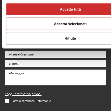
Orari
Informativa privacy
Dove siamo
Cookie Policy
Accetta tutti
Negozi
Note legali
Eventi
Informativa
Promozioni
videosorveglianza
Servizi
Accetta selezionati
Il tuo business
al centro
Rifiuta
Contattaci per informazioni sui nostri Spazi Expo
Leggi informativa privacy
Letta e compresa l’informativa