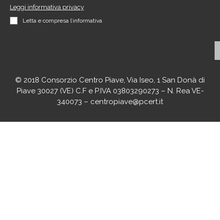
Leggi informativa privacy
Letta e compresa l’informativa
© 2018 Consorzio Centro Piave, Via Iseo, 1 San Donà di
Piave 30027 (VE) C.F e P.IVA 03803290273 – N. Rea VE-
340073 – centropiave@pcert.it
agenciaseomarketingonline.es