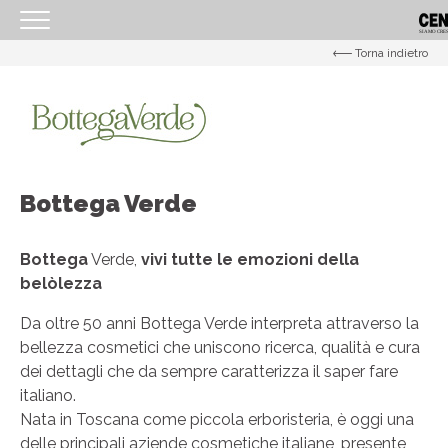
Torna indietro
<
HOMEPAGE
IL CENTRO
ORARI
Bottega Verde
COME RAGGIUNGERCI
PROMOZIONI
Bottega
Verde,
vivi tutte le emozioni della
NEGOZI
belòlezza
EVENTI
Da oltre 50 anni Bottega Verde interpreta attraverso la
bellezza cosmetici che uniscono ricerca, qualità e cura
SERVIZI
dei dettagli che da sempre caratterizza il saper fare
IL TUO BUSINESS AL CENTRO
italiano.
Nata in Toscana come piccola erboristeria, è oggi una
CONTATTI
delle principali aziende cosmetiche italiane, presente