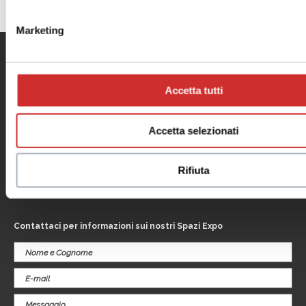
Marketing
Menu
Informazioni utili
Il centro
Contatti
Accetta tutti
Orari
Informativa privacy
Dove siamo
Cookie Policy
Negozi
Note legali
Accetta selezionati
Eventi
Informativa
Promozioni
videosorveglianza
Servizi
Rifiuta
Il tuo business
al centro
Contattaci per informazioni sui nostri Spazi Expo