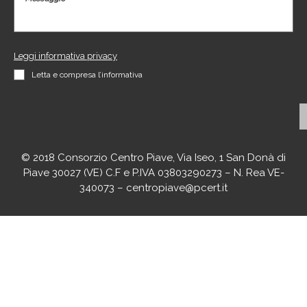
Leggi informativa privacy
Letta e compresa l’informativa
© 2018 Consorzio Centro Piave, Via Iseo, 1 San Donà di
Piave 30027 (VE) C.F e P.IVA 03803290273 – N. Rea VE-
340073 – centropiave@pcert.it
agenciaseomarketingonline.es