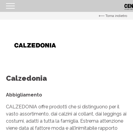
Torna indietro
<
HOMEPAGE
IL CENTRO
ORARI
COME RAGGIUNGERCI
PROMOZIONI
Calzedonia
NEGOZI
EVENTI
Abbigliamento
SERVIZI
CALZEDONIA offre prodotti che si distinguono per il
vasto assortimento, dai calzini ai collant, dai leggings ai
IL TUO BUSINESS AL CENTRO
costumi, adatti a tutta la famiglia. Estrema attenzione
CONTATTI
viene data al fattore moda e all’inimitabile rapporto