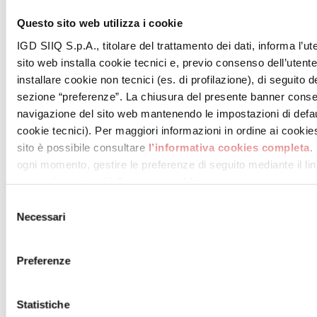
Questo sito web utilizza i cookie
IGD SIIQ S.p.A., titolare del trattamento dei dati, informa l’ut
sito web installa cookie tecnici e, previo consenso dell’utent
installare cookie non tecnici (es. di profilazione), di seguito de
sezione “preferenze”. La chiusura del presente banner conse
navigazione del sito web mantenendo le impostazioni di defau
cookie tecnici). Per maggiori informazioni in ordine ai cookies 
sito è possibile consultare
l’informativa cookies completa
.
ogni momento, gestire le preferenze di seguito mediante il link
tue scelte sui cookie” presente nel footer.
Selezione
Necessari
del
consenso
.
Preferenze
VAI ALLA MAPPA DEL CENTRO
Statistiche