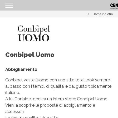
Torna indietro
<
HOMEPAGE
IL CENTRO
ORARI
Conbipel Uomo
COME RAGGIUNGERCI
PROMOZIONI
Abbigliamento
NEGOZI
Conbipel veste l’uomo con uno stile total look sempre
EVENTI
al passo con i tempi, di qualita’ e dal gusto tipicamente
italiano.
SERVIZI
A lui Conbipel dedica un intero store: Conbipel Uomo.
IL TUO BUSINESS AL CENTRO
Vieni a scoprire le proposte di abbigliamento e
accessori.
CONTATTI
La nostra qualita’, il tuo stile.