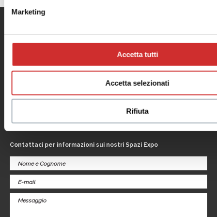
Marketing
Menu
Informazioni utili
Il centro
Contatti
Accetta tutti
Orari
Informativa privacy
Dove siamo
Cookie Policy
Negozi
Note legali
Accetta selezionati
Eventi
Informativa
Promozioni
videosorveglianza
Servizi
Rifiuta
Il tuo business
al centro
Contattaci per informazioni sui nostri Spazi Expo