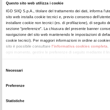
Questo sito web utilizza i cookie
IGD SIIQ S.p.A., titolare del trattamento dei dati, informa l’ut
sito web installa cookie tecnici e, previo consenso dell’utent
installare cookie non tecnici (es. di profilazione), di seguito de
sezione “preferenze”. La chiusura del presente banner conse
navigazione del sito web mantenendo le impostazioni di defau
cookie tecnici). Per maggiori informazioni in ordine ai cookies 
sito è possibile consultare
l’informativa cookies completa
.
ogni momento, gestire le preferenze di seguito mediante il link
tue scelte sui cookie” presente nel footer.
Selezione
Necessari
del
consenso
.
Preferenze
VAI ALLA MAPPA DEL CENTRO
Statistiche