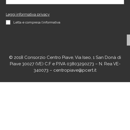
Leggi informativa privacy
Letta e compresa l’informativa
© 2018 Consorzio Centro Piave, Via Iseo, 1 San Donà di
Piave 30027 (VE) C.F e P.IVA 03803290273 – N. Rea VE-
340073 – centropiave@pcert.it
agenciaseomarketingonline.es