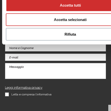
Negozi
Note legali
Accetta tutti
Eventi
Informativa
Promozioni
videosorveglianza
Servizi
Accetta selezionati
Il tuo business
al centro
Rifiuta
Contattaci per informazioni sui nostri Spazi Expo
Leggi informativa privacy
Letta e compresa l’informativa