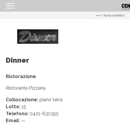
Torna indietro
<
HOMEPAGE
IL CENTRO
ORARI
Dinner
COME RAGGIUNGERCI
PROMOZIONI
Ristorazione
NEGOZI
Ristorante Pizzeria
EVENTI
Collocazione:
piano terra
SERVIZI
Lotto:
15
Telefono:
0421-630355
IL TUO BUSINESS AL CENTRO
Email:
—
CONTATTI