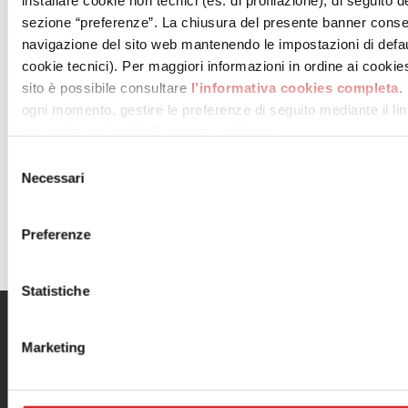
installare cookie non tecnici (es. di profilazione), di seguito de
sezione “preferenze”. La chiusura del presente banner conse
navigazione del sito web mantenendo le impostazioni di defau
cookie tecnici). Per maggiori informazioni in ordine ai cookies 
sito è possibile consultare
l’informativa cookies completa
.
ogni momento, gestire le preferenze di seguito mediante il link
tue scelte sui cookie” presente nel footer.
Selezione
.
Necessari
del
consenso
VAI ALLA MAPPA DEL CENTRO
Preferenze
Statistiche
Menu
Informazioni utili
Marketing
Il centro
Contatti
Orari
Informativa privacy
Dove siamo
Cookie Policy