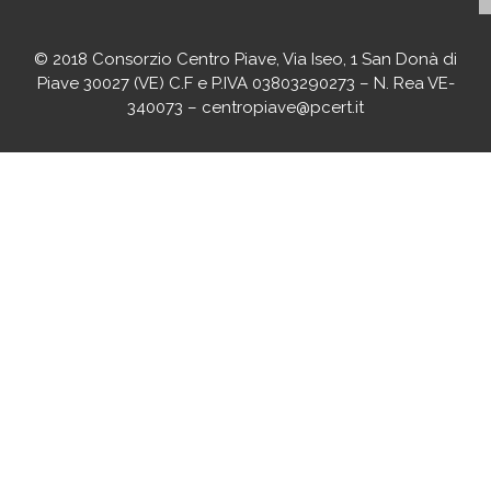
© 2018 Consorzio Centro Piave, Via Iseo, 1 San Donà di
Piave 30027 (VE) C.F e P.IVA 03803290273 – N. Rea VE-
340073 – centropiave@pcert.it
agenciaseomarketingonline.es