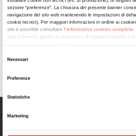
installare cookie non tecnici (es. di profilazione), di seguito de
sezione “preferenze”. La chiusura del presente banner conse
navigazione del sito web mantenendo le impostazioni di defau
cookie tecnici). Per maggiori informazioni in ordine ai cookies 
sito è possibile consultare
l’informativa cookies completa
.
ogni momento, gestire le preferenze di seguito mediante il link
tue scelte sui cookie” presente nel footer.
Selezione
.
Necessari
del
consenso
VAI ALLA MAPPA DEL CENTRO
Preferenze
Statistiche
Menu
Informazioni utili
Marketing
Il centro
Contatti
Orari
Informativa privacy
Dove siamo
Cookie Policy