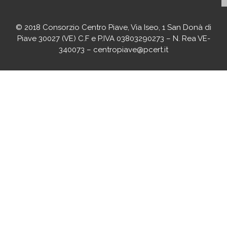
© 2018 Consorzio Centro Piave, Via Iseo, 1 San Donà di
Piave 30027 (VE) C.F e P.IVA 03803290273 – N. Rea VE-
340073 – centropiave@pcert.it
agenciaseomarketingonline.es