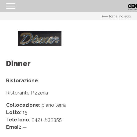
Torna indietro
<
HOMEPAGE
IL CENTRO
ORARI
Dinner
COME RAGGIUNGERCI
PROMOZIONI
Ristorazione
NEGOZI
Ristorante Pizzeria
EVENTI
Collocazione:
piano terra
SERVIZI
Lotto:
15
Telefono:
0421-630355
IL TUO BUSINESS AL CENTRO
Email:
—
CONTATTI