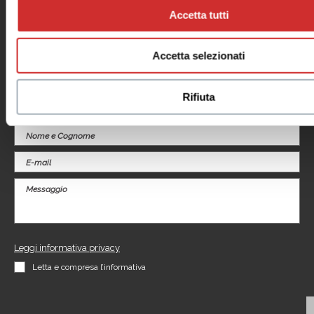
Negozi
Note legali
Accetta tutti
Eventi
Informativa
Promozioni
videosorveglianza
Servizi
Accetta selezionati
Il tuo business
al centro
Rifiuta
Contattaci per informazioni sui nostri Spazi Expo
Leggi informativa privacy
Letta e compresa l’informativa