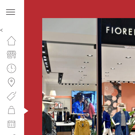
<
HOMEPAGE
IL CENTRO
ORARI
COME RAGGIUNGERCI
PROMOZIONI
NEGOZI
EVENTI