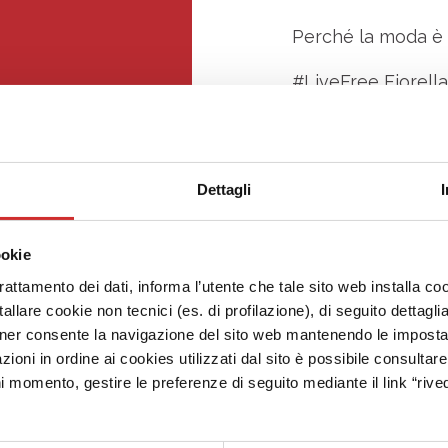
Perché la moda è 
#LiveFree Fiorella
Collocazione:
pia
Lotto:
38
Telefono:
0421 22
Dettagli
Email:
frubino303
ookie
trattamento dei dati, informa l’utente che tale sito web installa coo
allare cookie non tecnici (es. di profilazione), di seguito dettagli
ner consente la navigazione del sito web mantenendo le impostazi
zioni in ordine ai cookies utilizzati dal sito è possibile consultar
ni momento, gestire le preferenze di seguito mediante il link “rived