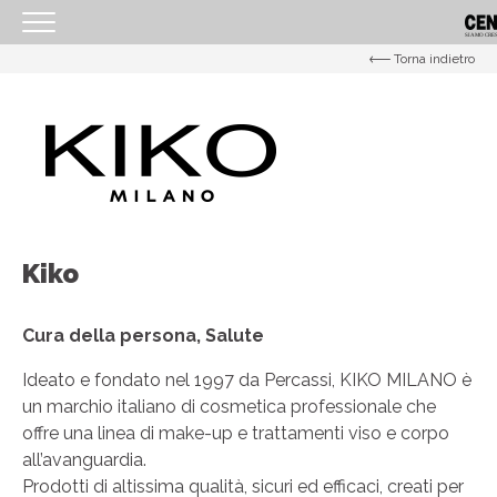
Torna indietro
<
HOMEPAGE
IL CENTRO
ORARI
COME RAGGIUNGERCI
PROMOZIONI
Kiko
NEGOZI
Cura della persona, Salute
EVENTI
Ideato e fondato nel 1997 da Percassi, KIKO MILANO è
SERVIZI
un marchio italiano di cosmetica professionale che
offre una linea di make-up e trattamenti viso e corpo
IL TUO BUSINESS AL CENTRO
all’avanguardia.
CONTATTI
Prodotti di altissima qualità, sicuri ed efficaci, creati per