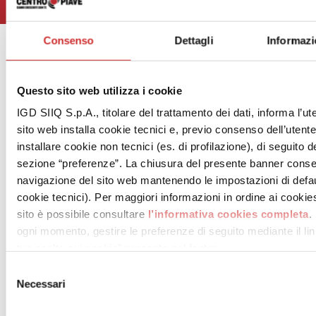
Consenso
Dettagli
Informazi
.
Questo sito web utilizza i cookie
IGD SIIQ S.p.A., titolare del trattamento dei dati, informa l’ut
sito web installa cookie tecnici e, previo consenso dell’utent
installare cookie non tecnici (es. di profilazione), di seguito de
sezione “preferenze”. La chiusura del presente banner conse
navigazione del sito web mantenendo le impostazioni di defau
cookie tecnici). Per maggiori informazioni in ordine ai cookies 
sito è possibile consultare
l’informativa cookies completa
.
ogni momento, gestire le preferenze di seguito mediante il link
tue scelte sui cookie” presente nel footer.
Selezione
Necessari
del
consenso