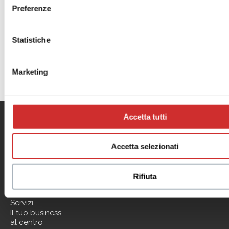
Preferenze
.
Statistiche
VAI ALLA MAPPA DEL CENTRO
Marketing
Accetta tutti
Menu
Informazioni utili
Il centro
Contatti
Accetta selezionati
Orari
Informativa privacy
Dove siamo
Cookie Policy
Negozi
Note legali
Rifiuta
Eventi
Informativa
Promozioni
videosorveglianza
Servizi
Il tuo business
al centro