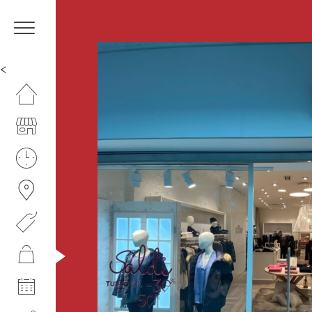
<
HOMEPAGE
IL CENTRO
ORARI
COME RAGGIUNGERCI
PROMOZIONI
NEGOZI
EVENTI