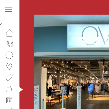
<
HOMEPAGE
IL CENTRO
ORARI
COME RAGGIUNGERCI
PROMOZIONI
NEGOZI
EVENTI