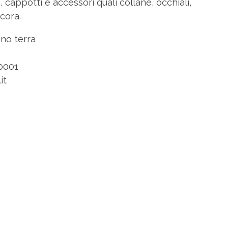
 cappotti e accessori quali collane, occhiali,
cora.
no terra
0001
it