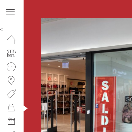
<
HOMEPAGE
IL CENTRO
ORARI
COME RAGGIUNGERCI
PROMOZIONI
NEGOZI
EVENTI