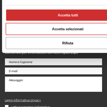
Il centro
Contatti
Orari
Informativa privacy
Dove siamo
Cookie Policy
Accetta tutti
Negozi
Note legali
Eventi
Informativa
Promozioni
videosorveglianza
Accetta selezionati
Servizi
Il tuo business
al centro
Rifiuta
Contattaci per informazioni sui nostri Spazi Expo
Leggi informativa privacy
Letta e compresa l’informativa