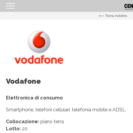
Torna indietro
<
HOMEPAGE
IL CENTRO
ORARI
COME RAGGIUNGERCI
PROMOZIONI
Vodafone
NEGOZI
EVENTI
Elettronica di consumo
SERVIZI
Smartphone, telefoni cellulari, telefonia mobile e ADSL.
IL TUO BUSINESS AL CENTRO
Collocazione:
piano terra
CONTATTI
Lotto:
20