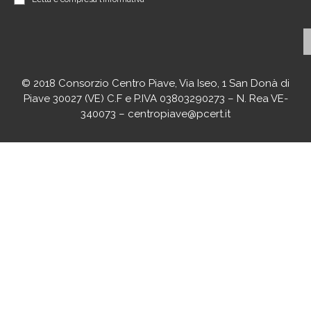
© 2018 Consorzio Centro Piave, Via Iseo, 1 San Donà di
Piave 30027 (VE) C.F e P.IVA 03803290273 – N. Rea VE-
340073 – centropiave@pcert.it
agenciaseomarketingonline.es