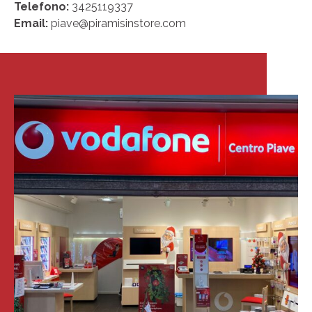
Telefono:
3425119337
Email:
piave@piramisinstore.com