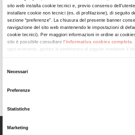
sito web installa cookie tecnici e, previo consenso dell’utent
installare cookie non tecnici (es. di profilazione), di seguito de
sezione “preferenze”. La chiusura del presente banner conse
navigazione del sito web mantenendo le impostazioni di defau
cookie tecnici). Per maggiori informazioni in ordine ai cookies 
sito è possibile consultare
l’informativa cookies completa
.
ogni momento, gestire le preferenze di seguito mediante il link
tue scelte sui cookie” presente nel footer.
Selezione
Necessari
del
.
consenso
VAI ALLA MAPPA DEL CENTRO
Preferenze
Statistiche
Marketing
Menu
Informazioni utili