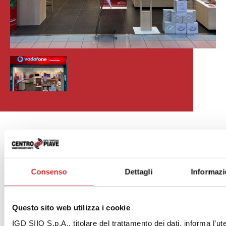
.
Consenso
Dettagli
Informazi
Vodafone
Questo sito web utilizza i cookie
Scopri
IGD SIIQ S.p.A., titolare del trattamento dei dati, informa l’ut