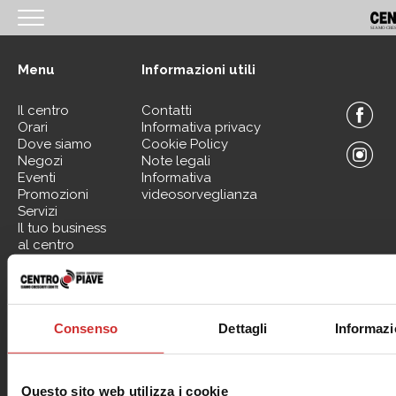
<
Menu
Informazioni utili
HOMEPAGE
Il centro
Contatti
IL CENTRO
Orari
Informativa privacy
Dove siamo
Cookie Policy
ORARI
Negozi
Note legali
Eventi
Informativa
COME RAGGIUNGERCI
Promozioni
videosorveglianza
Servizi
PROMOZIONI
Il tuo business
al centro
NEGOZI
EVENTI
Contattaci per informazioni sui nostri Spazi Expo
SERVIZI
Consenso
Dettagli
Informazi
IL TUO BUSINESS AL CENTRO
CONTATTI
Questo sito web utilizza i cookie