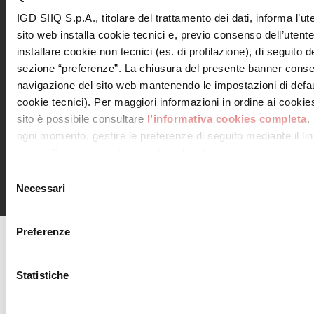
IGD SIIQ S.p.A., titolare del trattamento dei dati, informa l’ut
sito web installa cookie tecnici e, previo consenso dell’utent
installare cookie non tecnici (es. di profilazione), di seguito de
Leggi informativa privacy
sezione “preferenze”. La chiusura del presente banner conse
Letta e compresa l’informativa
navigazione del sito web mantenendo le impostazioni di defau
cookie tecnici). Per maggiori informazioni in ordine ai cookies 
sito è possibile consultare
l’informativa cookies completa
.
ogni momento, gestire le preferenze di seguito mediante il link
tue scelte sui cookie” presente nel footer.
© 2018 Consorzio Centro Piave, Via Iseo, 1 San Donà di
Piave 30027 (VE) C.F e P.IVA 03803290273 – N. Rea VE-
Selezione
340073 – centropiave@pcert.it
Necessari
del
consenso
Preferenze
agenciaseomarketingonline.es
Statistiche