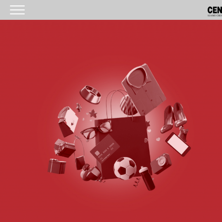
<
HOMEPAGE
IL CENTRO
ORARI
COME RAGGIUNGERCI
PROMOZIONI
NEGOZI
EVENTI
SERVIZI
IL TUO BUSINESS AL CENTRO
CONTATTI