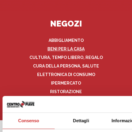
NEGOZI
ABBIGLIAMENTO
BENI PER LA CASA
CULTURA, TEMPO LIBERO, REGALO
CURA DELLA PERSONA, SALUTE
ELETTRONICA DI CONSUMO
IPERMERCATO
RISTORAZIONE
SERVIZI
TUTTI I NEGOZI
Consenso
Dettagli
Informazi