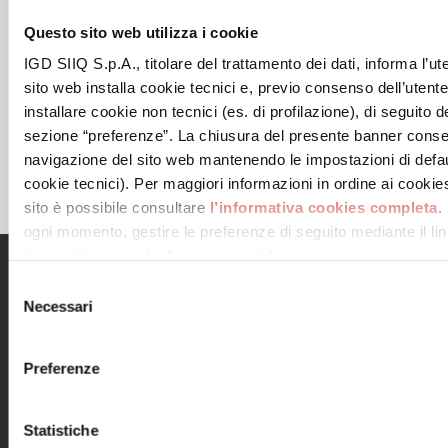
Questo sito web utilizza i cookie
IGD SIIQ S.p.A., titolare del trattamento dei dati, informa l’ut
sito web installa cookie tecnici e, previo consenso dell’utent
installare cookie non tecnici (es. di profilazione), di seguito de
sezione “preferenze”. La chiusura del presente banner conse
navigazione del sito web mantenendo le impostazioni di defau
cookie tecnici). Per maggiori informazioni in ordine ai cookies 
sito è possibile consultare
l’informativa cookies completa
.
ogni momento, gestire le preferenze di seguito mediante il link
tue scelte sui cookie” presente nel footer.
Menu
Informazioni utili
Selezione
Necessari
del
Il centro
Contatti
consenso
Orari
Informativa privacy
Dove siamo
Cookie Policy
Preferenze
Negozi
Note legali
Eventi
Informativa
Promozioni
videosorveglianza
Statistiche
Servizi