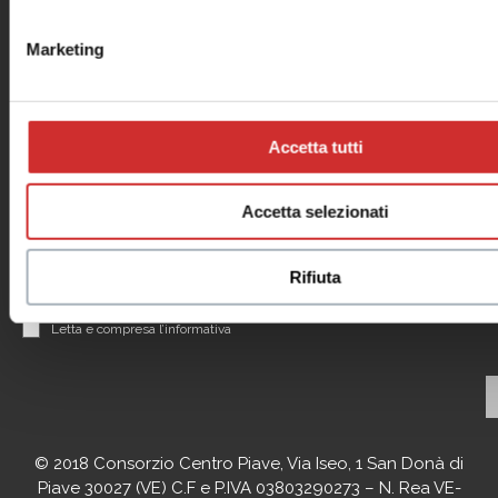
Il tuo business
al centro
Marketing
Contattaci per informazioni sui nostri Spazi Expo
Accetta tutti
Accetta selezionati
Rifiuta
Leggi informativa privacy
Letta e compresa l’informativa
© 2018 Consorzio Centro Piave, Via Iseo, 1 San Donà di
Piave 30027 (VE) C.F e P.IVA 03803290273 – N. Rea VE-