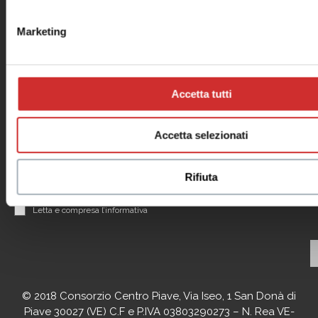
Il tuo business
al centro
Marketing
Contattaci per informazioni sui nostri Spazi Expo
Accetta tutti
Accetta selezionati
Rifiuta
Leggi informativa privacy
Letta e compresa l’informativa
© 2018 Consorzio Centro Piave, Via Iseo, 1 San Donà di
Piave 30027 (VE) C.F e P.IVA 03803290273 – N. Rea VE-