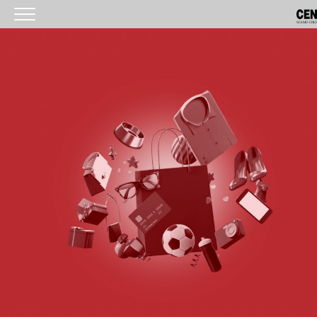
<
HOMEPAGE
IL CENTRO
ORARI
COME RAGGIUNGERCI
PROMOZIONI
NEGOZI
EVENTI
SERVIZI
IL TUO BUSINESS AL CENTRO
CONTATTI