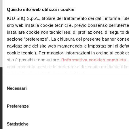
Questo sito web utilizza i cookie
IGD SIIQ S.p.A., titolare del trattamento dei dati, informa l’ut
sito web installa cookie tecnici e, previo consenso dell’utent
installare cookie non tecnici (es. di profilazione), di seguito de
sezione “preferenze”. La chiusura del presente banner conse
navigazione del sito web mantenendo le impostazioni di defau
cookie tecnici). Per maggiori informazioni in ordine ai cookies 
sito è possibile consultare
l’informativa cookies completa
.
ogni momento, gestire le preferenze di seguito mediante il link
tue scelte sui cookie” presente nel footer.
Menu
Informazioni utili
Selezione
Necessari
del
Il centro
Contatti
consenso
Orari
Informativa privacy
Dove siamo
Cookie Policy
Preferenze
Negozi
Note legali
Eventi
Informativa
Promozioni
videosorveglianza
Statistiche
Servizi