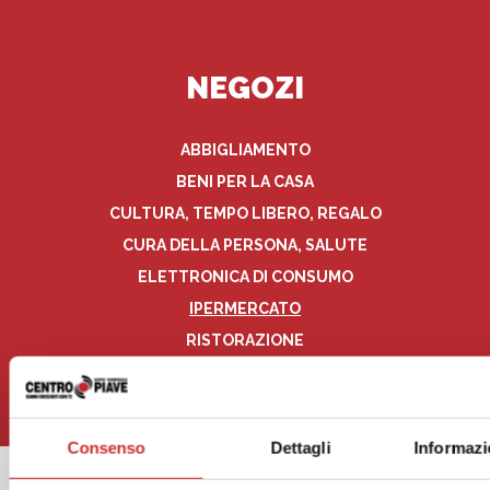
NEGOZI
ABBIGLIAMENTO
BENI PER LA CASA
CULTURA, TEMPO LIBERO, REGALO
CURA DELLA PERSONA, SALUTE
ELETTRONICA DI CONSUMO
IPERMERCATO
RISTORAZIONE
SERVIZI
TUTTI I NEGOZI
Consenso
Dettagli
Informazi